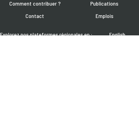
Comment contribuer ?
Publications
Contact
Emplois
Explorez nos plateformes régionales en :
English
Español
العربية
RETROUVEZ-NOUS SUR :
Pour en savoir plus sur les webinaires à venir, les actualités et les
publications
S'ABONNER