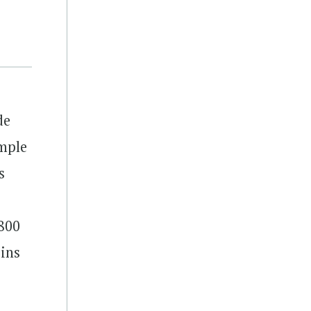
de
emple
s
 800
oins