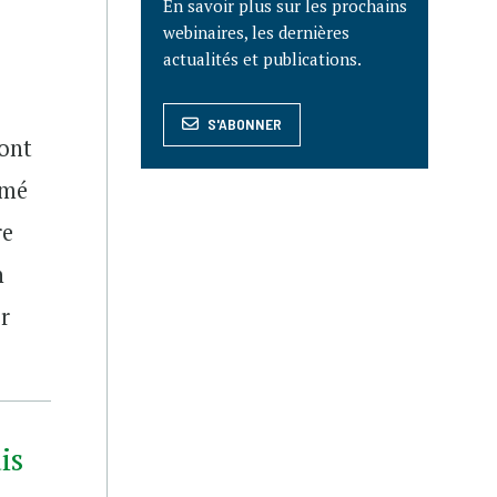
En savoir plus sur les prochains
webinaires, les dernières
actualités et publications.
S'ABONNER
ont
imé
re
n
ir
is