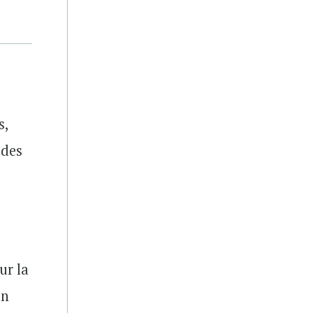
s,
 des
ur la
on