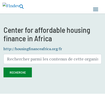
Aller
au
contenu
principal
Center for affordable housing
finance in Africa
http://housingfinanceafrica.org/fr
RECHERCHE