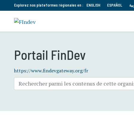
Explorez nos plateformes régionales en :
ENGLISH
ESPAÑOL
بية
Portail FinDev
https://www.findevgateway.org/fr