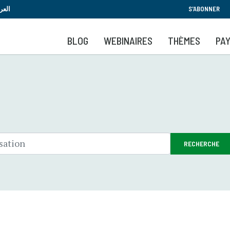
Aller
العر
S'ABONNER
au
contenu
BLOG
WEBINAIRES
THÈMES
PA
principal
RECHERCHE