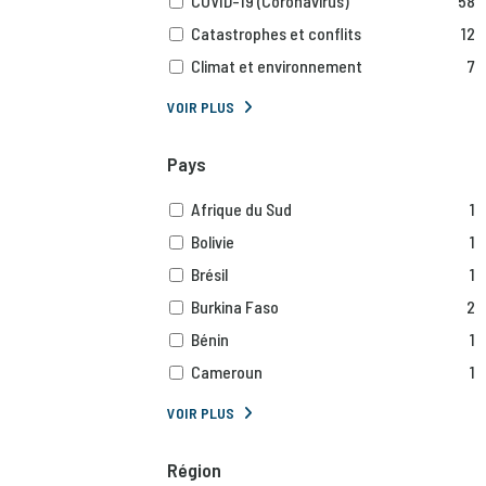
COVID-19 (Coronavirus)
58
Catastrophes et conflits
12
Climat et environnement
7
VOIR PLUS
Pays
Afrique du Sud
1
Bolivie
1
Brésil
1
Burkina Faso
2
Bénin
1
Cameroun
1
VOIR PLUS
Région