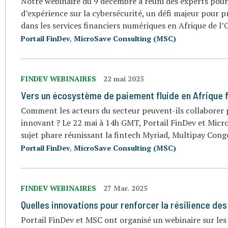
Notre webinaire du 9 décembre a réuni des experts pour
d’expérience sur la cybersécurité, un défi majeur pour pr
dans les services financiers numériques en Afrique de l’
Portail FinDev
,
MicroSave Consulting (MSC)
FINDEV WEBINAIRES
22 mai 2025
Vers un écosystème de paiement fluide en Afrique fr
Comment les acteurs du secteur peuvent-ils collaborer p
innovant ? Le 22 mai à 14h GMT, Portail FinDev et Micr
sujet phare réunissant la fintech Myriad, Multipay Co
Portail FinDev
,
MicroSave Consulting (MSC)
FINDEV WEBINAIRES
27 Mar. 2025
Quelles innovations pour renforcer la résilience des
Portail FinDev et MSC ont organisé un webinaire sur les 