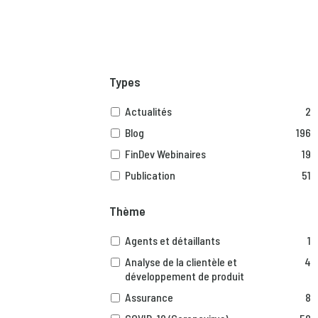
Types
Actualités
2
Blog
196
FinDev Webinaires
19
Publication
51
Thème
Agents et détaillants
1
Analyse de la clientèle et
4
développement de produit
Assurance
8