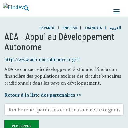
Aller
au
contenu
principal
ESPAÑOL
ENGLISH
FRANÇAIS
العربية
ADA - Appui au Développement
Autonome
http://www.ada-microfinance.org/fr
ADA se consacre à développer et à stimuler l’inclusion
financière des populations exclues des circuits bancaires
traditionnels dans les pays en développement.
Retour à la liste des partenaires >>
RECHERCHE