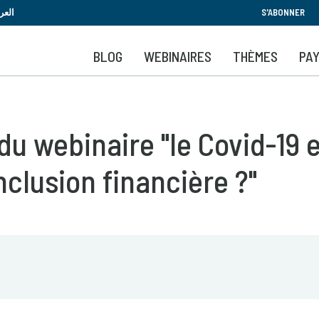
Aller
العر
S'ABONNER
au
contenu
BLOG
WEBINAIRES
THÈMES
PA
principal
u webinaire "le Covid-19 e
nclusion financière ?"