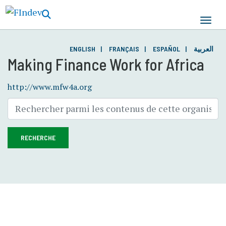
Aller
au
contenu
principal
ENGLISH
FRANÇAIS
ESPAÑOL
العربية
Making Finance Work for Africa
http://www.mfw4a.org
RECHERCHE