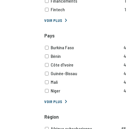
Financements
1
Fintech
1
VOIR PLUS
Pays
Burkina Faso
4
Bénin
4
Côte d’Ivoire
4
Guinée-Bissau
4
Mali
4
Niger
4
VOIR PLUS
Région
Afrique subsaharienne
65