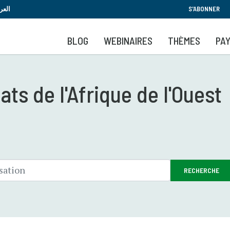
Aller
العر
S'ABONNER
au
contenu
BLOG
WEBINAIRES
THÈMES
PA
principal
ts de l'Afrique de l'Ouest
RECHERCHE