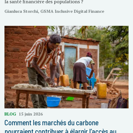
la santé financière des populations ?
Gianluca Storchi, GSMA Inclusive Digital Finance
BLOG
15 juin 2026
Comment les marchés du carbone
pourraient contribuer à élargir l’accès au