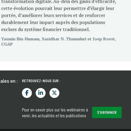
transformation digitale. Au-delà des gains d’efficacité,
cette évolution pourrait leur permettre d’élargir leur
portée, d’améliorer leurs services et de renforcer
durablement leur impact auprès des populations
exclues du système financier traditionnel.
Yasmin Bin-Humam, Sasidhar N. Thumuluri et Joep Roest,
CGAP
ales en :
RETROUVEZ-NOUS SUR :
Pour en savoir plus sur les webinaires à
S'ABONNER
venir, les actualités et les publications