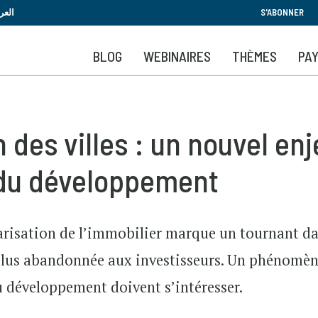
Aller
العر
S'ABONNER
au
contenu
BLOG
WEBINAIRES
THÈMES
PA
principal
n des villes : un nouvel en
 du développement
iarisation de l’immobilier marque un tournant da
plus abandonnée aux investisseurs. Un phénomè
du développement doivent s’intéresser.