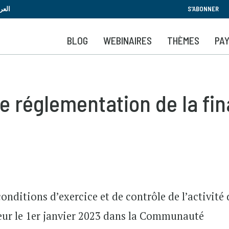
Aller
العر
S'ABONNER
au
contenu
BLOG
WEBINAIRES
THÈMES
PA
principal
le réglementation de la fi
onditions d’exercice et de contrôle de l’activité 
ueur le 1er janvier 2023 dans la Communauté