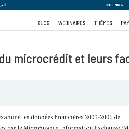
Aller
العر
S'ABONNER
au
contenu
BLOG
WEBINAIRES
THÈMES
PA
principal
 du microcrédit et leurs f
 examiné les données financières 2003-2006 de
tées par le Microfinance Information Exchange (M