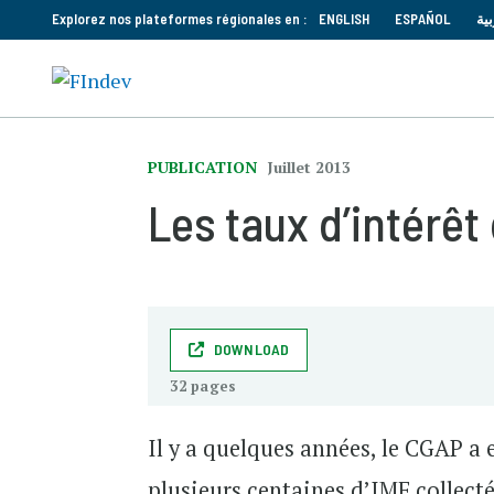
Explorez nos plateformes régionales en :
ENGLISH
ESPAÑOL
بية
PUBLICATION
Juillet 2013
Les taux d’intérêt
DOWNLOAD
32 pages
Il y a quelques années, le CGAP a
plusieurs centaines d’IMF collec